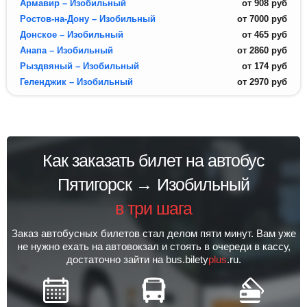
Армавир – Изобильный
от
908
руб
Ростов-на-Дону – Изобильный
от
7000
руб
Донское – Изобильный
от
465
руб
Анапа – Изобильный
от
2860
руб
Рыздвяный – Изобильный
от
174
руб
Геленджик – Изобильный
от
2970
руб
Как заказать билет на автобус
Пятигорск → Изобильный
в три шага
Заказ автобусных билетов стал делом пяти минут. Вам уже
не нужно ехать на автовокзал и стоять в очереди в кассу,
достаточно зайти на bus.bilety
plus
.ru.