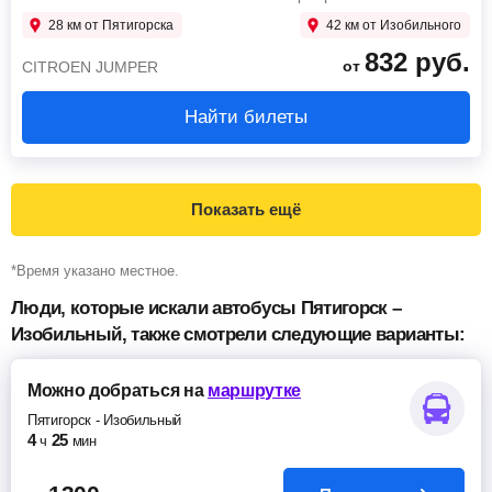
28 км от Пятигорска
42 км от Изобильного
832
руб.
от
CITROEN JUMPER
Найти билеты
Показать ещё
*Время указано местное.
Люди, которые искали автобусы Пятигорск –
Изобильный, также смотрели следующие варианты:
Можно добраться
на
маршрутке
Пятигорск
-
Изобильный
4
25
ч
мин