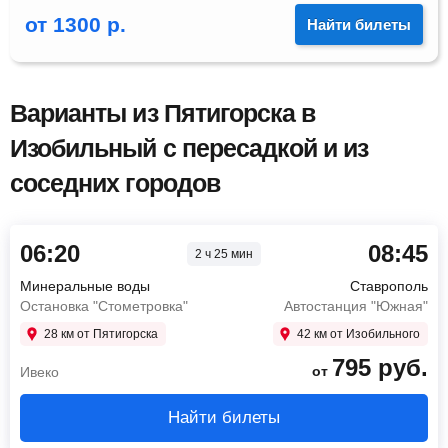
от
1300
р.
Найти билеты
Варианты из Пятигорска в
Изобильный с пересадкой и из
соседних городов
06:20
08:45
2 ч 25 мин
Минеральные воды
Ставрополь
Остановка "Стометровка"
Автостанция "Южная"
28 км от Пятигорска
42 км от Изобильного
795
руб.
от
Ивеко
Найти билеты