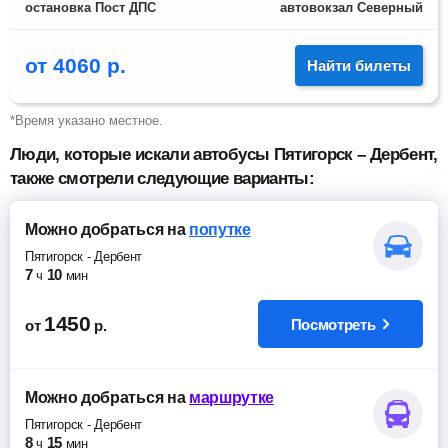
остановка Пост ДПС
автовокзал Северный
от
4060
р.
Найти билеты
*Время указано местное.
Люди, которые искали автобусы Пятигорск – Дербент,
также смотрели следующие варианты:
Можно добраться
на
попутке
Пятигорск
-
Дербент
7
10
ч
мин
1450
Посмотреть
от
р.
Можно добраться
на
маршрутке
Пятигорск
-
Дербент
8
15
ч
мин