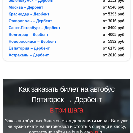
Зеленокумск – Дербент
от
2552
руб
Москва – Дербент
от
6540
руб
Краснодар – Дербент
от
5393
руб
Ставрополь – Дербент
от
3016
руб
Санкт-Петербург – Дербент
от
8400
руб
Волгоград – Дербент
от
4005
руб
Новороссийск – Дербент
от
5992
руб
Евпатория – Дербент
от
6179
руб
Астрахань – Дербент
от
2016
руб
Как заказать билет на автобус
Пятигорск → Дербент
в три шага
Заказ автобусных билетов стал делом пяти минут. Вам уже
не нужно ехать на автовокзал и стоять в очереди в кассу,
достаточно зайти на bus.bilety
plus
.ru.