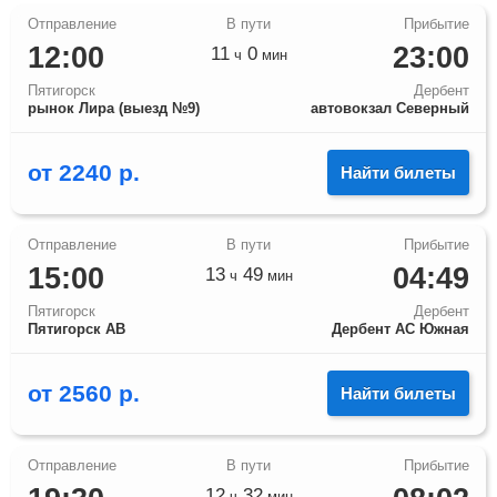
12:00
23:00
11
0
ч
мин
Пятигорск
Дербент
рынок Лира (выезд №9)
автовокзал Северный
от
2240
р.
Найти билеты
15:00
04:49
13
49
ч
мин
Пятигорск
Дербент
Пятигорск АВ
Дербент АС Южная
от
2560
р.
Найти билеты
12
32
ч
мин