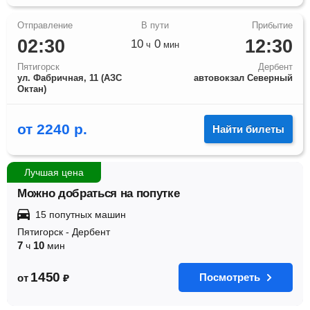
02:30
12:30
10
0
ч
мин
Пятигорск
Дербент
ул. Фабричная, 11 (АЗС
автовокзал Северный
Октан)
от
2240
р.
Найти билеты
Лучшая цена
Можно добраться на попутке
15 попутных машин
Пятигорск
-
Дербент
7
10
ч
мин
1450
Посмотреть
от
₽