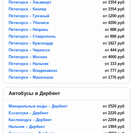
Пятигорск – Хасавюрт
от
1554
руб
Пятигорск – Кизляр
от
1554
руб
Пятигорск – Грозный
от
1200
руб
Пятигорск – Тбилиси
от
4200
руб
Пятигорск – Назрань
от
888
руб
Пятигорск – Ставрополь
от
888
руб
Пятигорск – Краснодар
от
1827
руб
Пятигорск – Черкесск
от
444
руб
Пятигорск – Москва
от
4000
руб
Пятигорск – Нальчик
от
333
руб
Пятигорск – Владикавказ
от
777
руб
Пятигорск – Махачкала
от
1776
руб
Автобусы в Дербент
Минеральные воды – Дербент
от
2520
руб
Ессентуки – Дербент
от
2220
руб
Кисловодск – Дербент
от
2204
руб
Нальчик – Дербент
от
1904
руб