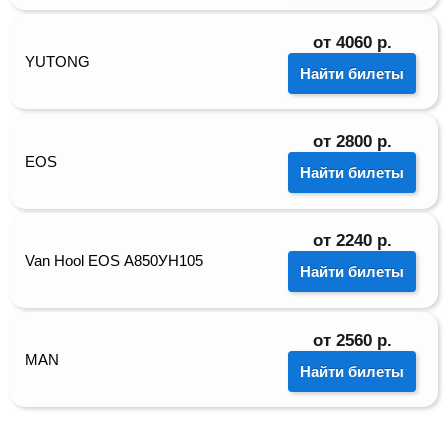
от
4060
р.
YUTONG
Найти билеты
от
2800
р.
EOS
Найти билеты
от
2240
р.
Van Hool EOS А850УН105
Найти билеты
от
2560
р.
MAN
Найти билеты