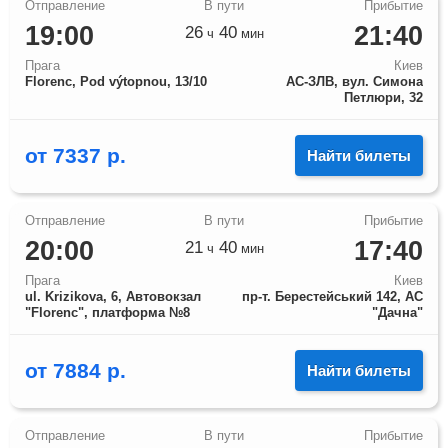
19:00
21:40
26
40
ч
мин
Прага
Киев
Florenc, Pod výtopnou, 13/10
АС-ЗЛВ, вул. Симона
Петлюри, 32
от
7337
р.
Найти билеты
20:00
17:40
21
40
ч
мин
Прага
Киев
ul. Krizikova, 6, Автовокзал
пр-т. Берестейський 142, АС
"Florenc", платформа №8
"Дачна"
от
7884
р.
Найти билеты