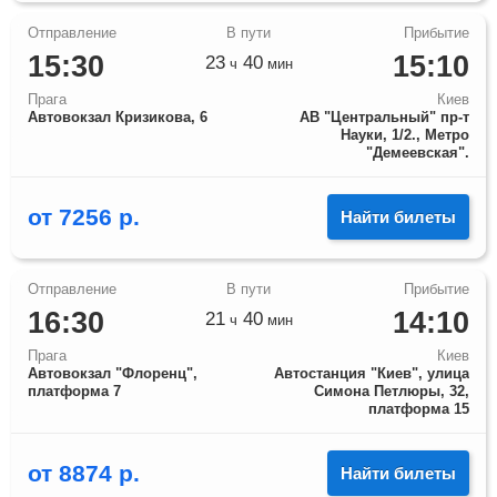
15:30
15:10
23
40
ч
мин
Прага
Киев
Автовокзал Кризикова, 6
АВ "Центральный" пр-т
Науки, 1/2., Метро
"Демеевская".
от
7256
р.
Найти билеты
16:30
14:10
21
40
ч
мин
Прага
Киев
Автовокзал "Флоренц",
Автостанция "Киев", улица
платформа 7
Симона Петлюры, 32,
платформа 15
от
8874
р.
Найти билеты