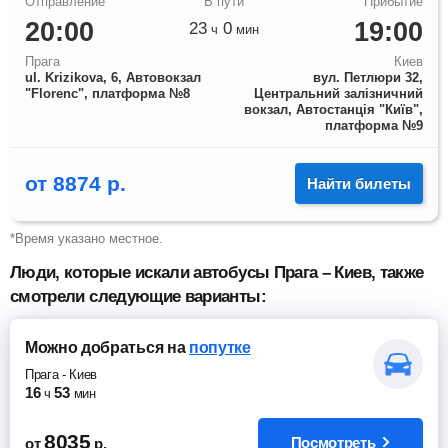
20:00
19:00
23
0
ч
мин
Прага
Киев
ul. Krizikova, 6, Автовокзал
вул. Петлюри 32,
"Florenc", платформа №8
Центральний залізничний
вокзал, Автостанція "Київ",
платформа №9
от
8874
р.
Найти билеты
*Время указано местное.
Люди, которые искали автобусы Прага – Киев, также
смотрели следующие варианты:
Можно добраться
на
попутке
Прага
-
Киев
16
53
ч
мин
8035
Посмотреть
от
р.