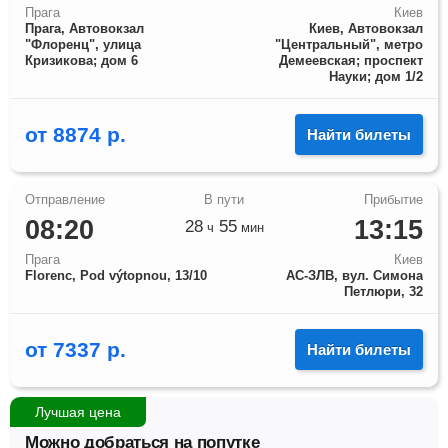
Прага
Киев
Прага, Автовокзал
Киев, Автовокзал
"Флоренц", улица
"Центральный", метро
Кризикова; дом 6
Демеевская; проспект
Науки; дом 1/2
от
8874
р.
Найти билеты
08:20
13:15
28
55
ч
мин
Прага
Киев
Florenc, Pod výtopnou, 13/10
АС-ЗЛВ, вул. Симона
Петлюри, 32
от
7337
р.
Найти билеты
Лучшая цена
Можно добраться на попутке