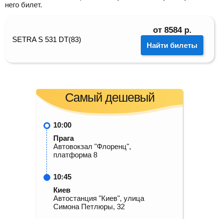
него билет.
от
8584
р.
SETRA S 531 DT(83)
Найти билеты
Самый дешевый
10:00
Прага
Автовокзал "Флоренц",
платформа 8
10:45
Киев
Автостанция "Киев", улица
Симона Петлюры, 32