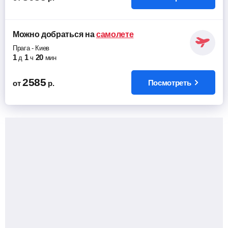
Можно добраться
на
самолете
Прага
-
Киев
1
1
20
д
ч
мин
2585
Посмотреть
от
р.