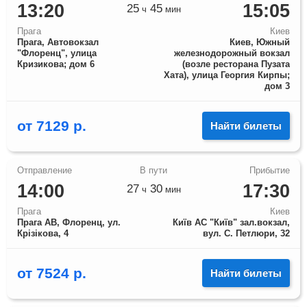
13:20
15:05
25
45
ч
мин
Прага
Киев
Прага, Автовокзал
Киев, Южный
"Флоренц", улица
железнодорожный вокзал
Кризикова; дом 6
(возле ресторана Пузата
Хата), улица Георгия Кирпы;
дом 3
от
7129
р.
Найти билеты
14:00
17:30
27
30
ч
мин
Прага
Киев
Прага АВ, Флоренц, ул.
Київ АС "Київ" зал.вокзал,
Крізікова, 4
вул. С. Петлюри, 32
от
7524
р.
Найти билеты