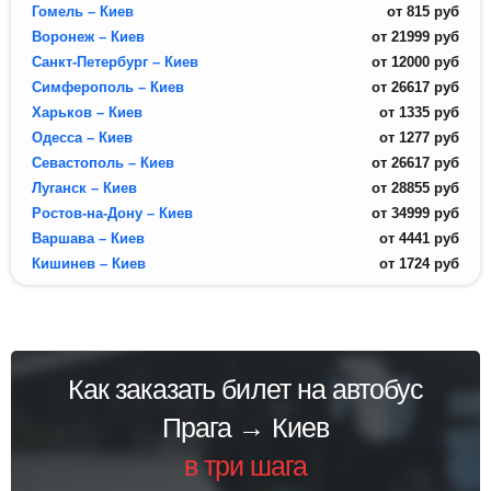
Гомель – Киев
от
815
руб
Воронеж – Киев
от
21999
руб
Санкт-Петербург – Киев
от
12000
руб
Симферополь – Киев
от
26617
руб
Харьков – Киев
от
1335
руб
Одесса – Киев
от
1277
руб
Севастополь – Киев
от
26617
руб
Луганск – Киев
от
28855
руб
Ростов-на-Дону – Киев
от
34999
руб
Варшава – Киев
от
4441
руб
Кишинев – Киев
от
1724
руб
Как заказать билет на автобус
Прага → Киев
в три шага