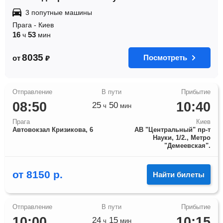
3 попутные машины
Прага
-
Киев
16
53
ч
мин
8035
Посмотреть
от
₽
08:50
10:40
25
50
ч
мин
Прага
Киев
Автовокзал Кризикова, 6
АВ "Центральный" пр-т
Науки, 1/2., Метро
"Демеевская".
от
8150
р.
Найти билеты
10:00
10:15
24
15
ч
мин