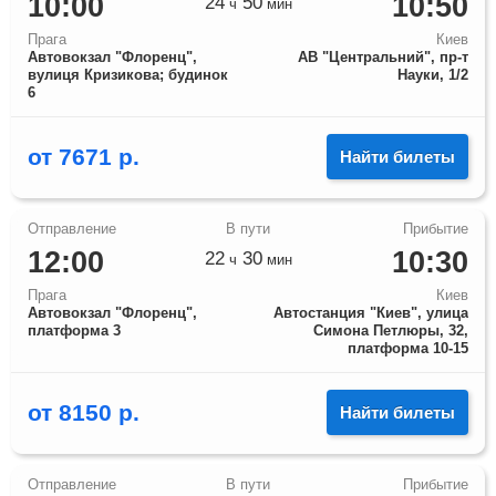
10:00
10:50
24
50
ч
мин
Прага
Киев
Автовокзал "Флоренц",
АВ "Центральний", пр-т
вулиця Кризикова; будинок
Науки, 1/2
6
от
7671
р.
Найти билеты
12:00
10:30
22
30
ч
мин
Прага
Киев
Автовокзал "Флоренц",
Автостанция "Киев", улица
платформа 3
Симона Петлюры, 32,
платформа 10-15
от
8150
р.
Найти билеты