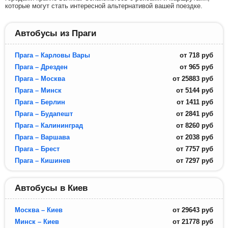
которые могут стать интересной альтернативой вашей поездке.
Автобусы из Праги
Прага – Карловы Вары
от
718
руб
Прага – Дрезден
от
965
руб
Прага – Москва
от
25883
руб
Прага – Минск
от
5144
руб
Прага – Берлин
от
1411
руб
Прага – Будапешт
от
2841
руб
Прага – Калининград
от
8260
руб
Прага – Варшава
от
2038
руб
Прага – Брест
от
7757
руб
Прага – Кишинев
от
7297
руб
Автобусы в Киев
Москва – Киев
от
29643
руб
Минск – Киев
от
21778
руб