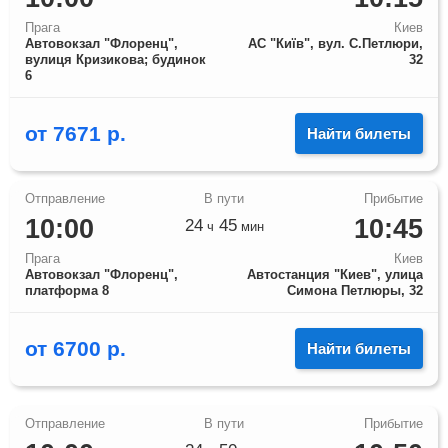
Прага
Киев
Автовокзал "Флоренц",
АС "Київ", вул. С.Петлюри,
вулиця Кризикова; будинок
32
6
от
7671
р.
Найти билеты
10:00
10:45
24
45
ч
мин
Прага
Киев
Автовокзал "Флоренц",
Автостанция "Киев", улица
платформа 8
Симона Петлюры, 32
от
6700
р.
Найти билеты