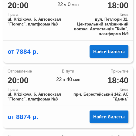
20:00
18:00
22
0
ч
мин
Прага
Киев
ul. Krizikova, 6, Автовокзал
вул. Петлюри 32,
"Florenc", платформа №8
Центральний залізничний
вокзал, Автостанція "Київ",
платформа №9
от
7884
р.
Найти билеты
20:00
18:40
22
40
ч
мин
Прага
Киев
ul. Krizikova, 6, Автовокзал
пр-т. Берестейський 142, АС
"Florenc", платформа №8
"Дачна"
от
8874
р.
Найти билеты