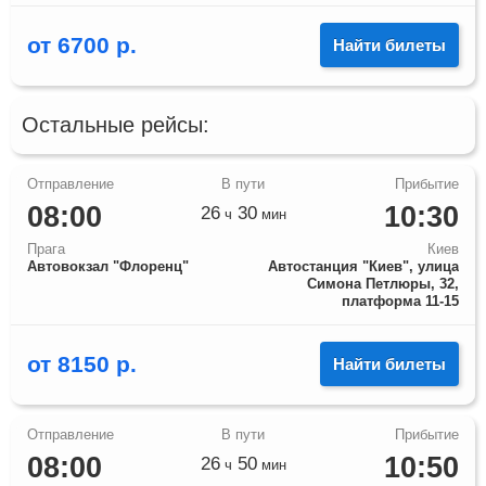
от
6700
р.
Найти билеты
Остальные рейсы:
08:00
10:30
26
30
ч
мин
Прага
Киев
Автовокзал "Флоренц"
Автостанция "Киев", улица
Симона Петлюры, 32,
платформа 11-15
от
8150
р.
Найти билеты
08:00
10:50
26
50
ч
мин