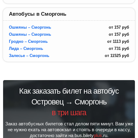
Автобусы в Сморгонь
Ошмяны – Сморгонь
от
157
руб
Ошмяны – Сморгонь
от
157
руб
Гродно – Сморгонь
от
1113
руб
Лида – Сморгонь
от
731
руб
Залесье – Сморгонь
от
11525
руб
Как заказать билет на автобус
Островец → Сморгонь
в три шага
Заказ автобусных билетов стал делом пяти минут. Вам уже
не нужно ехать на автовокзал и стоять в очереди в кассу,
достаточно зайти на bus.bilety
plus
.ru.