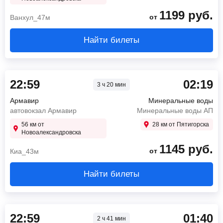
1199
руб.
от
Ванхул_47м
Найти билеты
22:59
02:19
3 ч 20 мин
Армавир
Минеральные воды
автовокзал Армавир
Минеральные воды АП
56 км от
28 км от Пятигорска
Новоалександровска
1145
руб.
от
Киа_43м
Найти билеты
22:59
01:40
2 ч 41 мин