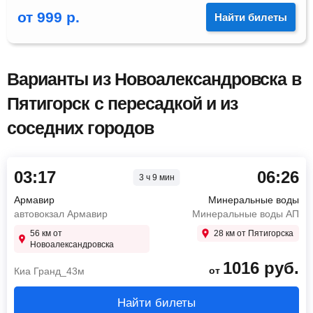
от
999
р.
Найти билеты
Варианты из Новоалександровска в
Пятигорск с пересадкой и из
соседних городов
03:17
06:26
3 ч 9 мин
Армавир
Минеральные воды
автовокзал Армавир
Минеральные воды АП
56 км от
28 км от Пятигорска
Новоалександровска
1016
руб.
от
Киа Гранд_43м
Найти билеты