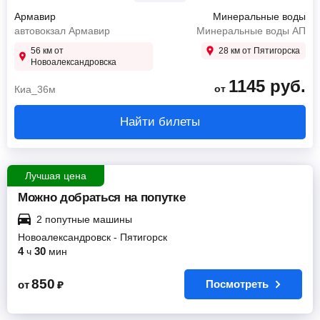
Армавир
Минеральные воды
автовокзал Армавир
Минеральные воды АП
56 км от
28 км от Пятигорска
Новоалександровска
1145
руб.
от
Киа_36м
Найти билеты
Лучшая цена
Можно добраться на попутке
2 попутные машины
Новоалександровск
-
Пятигорск
4
30
ч
мин
850
Посмотреть
от
₽