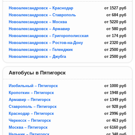
Новоалександровск – Краснодар
от
1527
руб
Новоалександровск – Ставрополь
от
684
руб
Новоалександровск – Москва
от
5220
руб
Новоалександровск – Армавир
от
580
руб
Новоалександровск – Григорополисская
от
174
руб
Новоалександровск – Ростов-на-Дону
от
2320
руб
Новоалександровск – Геленджик
от
2500
руб
Новоалександровск – Джубга
от
2500
руб
Автобусы в Пятигорск
Изобильный – Пятигорск
от
1000
руб
Кропоткин – Пятигорск
от
1948
руб
Армавир – Пятигорск
от
1349
руб
Ставрополь – Пятигорск
от
928
руб
Краснодар – Пятигорск
от
2996
руб
Черкесск – Пятигорск
от
463
руб
Москва – Пятигорск
от
6160
руб
Нальчик – Пятигорск
от
348
руб