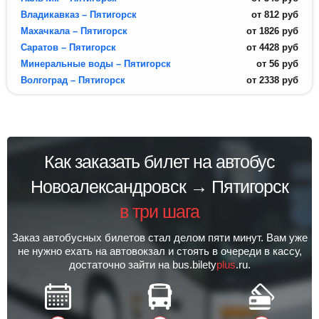
Владикавказ – Пятигорск
от
812
руб
Махачкала – Пятигорск
от
1826
руб
Саратов – Пятигорск
от
4428
руб
Минеральные воды – Пятигорск
от
56
руб
Волгоград – Пятигорск
от
2338
руб
Как заказать билет на автобус
Новоалександровск → Пятигорск
в три шага
Заказ автобусных билетов стал делом пяти минут. Вам уже
не нужно ехать на автовокзал и стоять в очереди в кассу,
достаточно зайти на bus.bilety
plus
.ru.