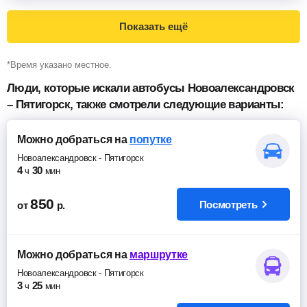
Показать ещё
*Время указано местное.
Люди, которые искали автобусы Новоалександровск
– Пятигорск, также смотрели следующие варианты:
Можно добраться
на
попутке
Новоалександровск
-
Пятигорск
4
30
ч
мин
850
Посмотреть
от
р.
Можно добраться
на
маршрутке
Новоалександровск
-
Пятигорск
3
25
ч
мин