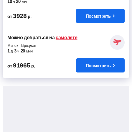
10
20
ч
мин
3928
Посмотреть
от
р.
Можно добраться
на
самолете
Минск
-
Вроцлав
1
3
20
д
ч
мин
91965
Посмотреть
от
р.