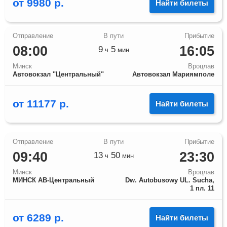
от
9980
р.
Найти билеты
08:00
16:05
9
5
ч
мин
Минск
Вроцлав
Автовокзал "Центральный"
Автовокзал Мариямполе
от
11177
р.
Найти билеты
09:40
23:30
13
50
ч
мин
Минск
Вроцлав
МИНСК АВ-Центральный
Dw. Autobusowy UL. Sucha,
1 пл. 11
от
6289
р.
Найти билеты