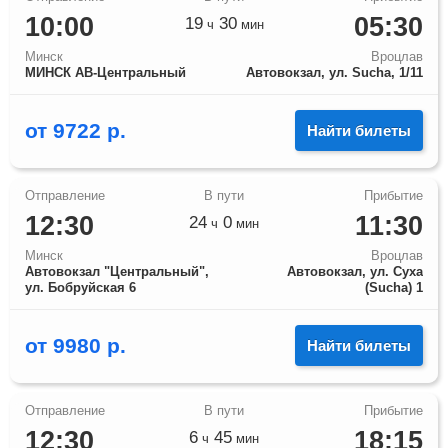
10:00
05:30
19
30
ч
мин
Минск
Вроцлав
МИНСК АВ-Центральный
Автовокзал, ул. Sucha, 1/11
от
9722
р.
Найти билеты
12:30
11:30
24
0
ч
мин
Минск
Вроцлав
Автовокзал "Центральный",
Автовокзал, ул. Суха
ул. Бобруйская 6
(Sucha) 1
от
9980
р.
Найти билеты
12:30
18:15
6
45
ч
мин