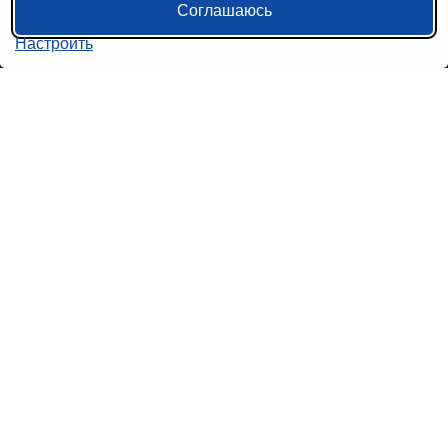
Соглашаюсь
Политика конфиденциальности
Настроить
Пользовательское соглашение
Справочная информация
Возврат билетов на автобус
Наши сервисы
Авиабилеты
Ж/Д Билеты
Электрички
Автобусы
Маршрутки
Попутки
Ссылки на наши соцсети