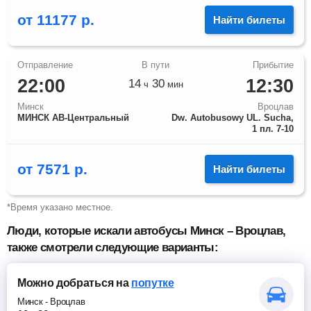
от
11177
р.
Найти билеты
22:00
12:30
14
30
ч
мин
Минск
Вроцлав
МИНСК АВ-Центральный
Dw. Autobusowy UL. Sucha,
1 пл. 7-10
от
7571
р.
Найти билеты
*Время указано местное.
Люди, которые искали автобусы Минск – Вроцлав,
также смотрели следующие варианты:
Можно добраться
на
попутке
Минск
-
Вроцлав