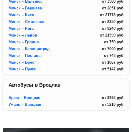
Минск – Вильнюс
от
3500
руб
Минск – Варшава
от
2851
руб
Минск – Киев
от
21778
руб
Минск – Смоленск
от
2350
руб
Минск – Рига
от
9240
руб
Минск – Львов
от
21599
руб
Минск – Гродно
от
750
руб
Минск – Калининград
от
7000
руб
Минск – Поставы
от
748
руб
Минск – Брест
от
1067
руб
Минск – Прага
от
5147
руб
Автобусы в Вроцлав
Брест – Вроцлав
от
3992
руб
Умань – Вроцлав
от
5210
руб