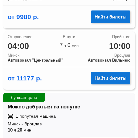
от
9980
р.
Найти билеты
04:00
10:00
7
0
ч
мин
Минск
Вроцлав
Автовокзал "Центральный"
Автовокзал Вильнюс
от
11177
р.
Найти билеты
Лучшая цена
Можно добраться на попутке
1 попутная машина
Минск
-
Вроцлав
10
20
ч
мин