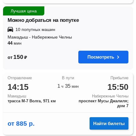
Лучшая цена
Можно добраться на попутке
10 попутных машин
Мамадыш
-
Набережные Челны
44
мин
150
Посмотреть
от
₽
14:15
15:50
1
35
ч
мин
Мамадыш
Набережные Челны
трасса М-7 Волга, 971 км
проспект Мусы Джалиля;
дом 7
от
885
р.
Найти билеты