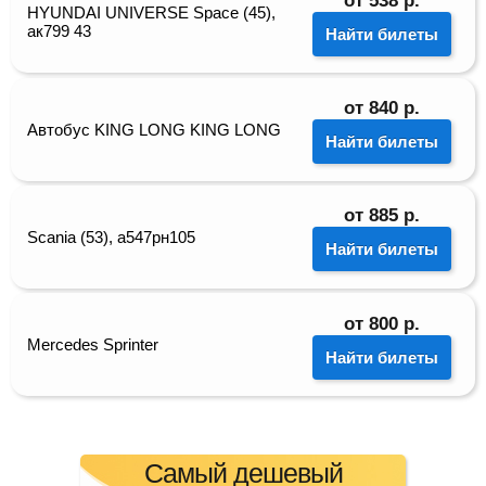
от
538
р.
HYUNDAI UNIVERSE Space (45),
ак799 43
Найти билеты
от
840
р.
Автобус KING LONG KING LONG
Найти билеты
от
885
р.
Scania (53), а547рн105
Найти билеты
от
800
р.
Mercedes Sprinter
Найти билеты
Самый дешевый