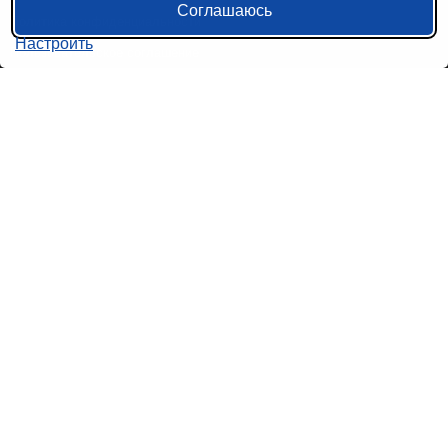
Соглашаюсь
Политика конфиденциальности
Настроить
Пользовательское соглашение
Справочная информация
Возврат билетов на автобус
Наши сервисы
Авиабилеты
Ж/Д Билеты
Электрички
Автобусы
Маршрутки
Попутки
Ссылки на наши соцсети