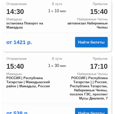
14:30
15:40
1
10
ч
мин
Мамадыш
Набережные Челны
остановка Поворот на
автовокзал Набережные
Мамадыш
Челны
от
1421
р.
Найти билеты
15:40
17:10
1
30
ч
мин
Мамадыш
Набережные Челны
РОССИЯ | Республика
РОССИЯ | Республика
Татарстан | Мамадышский
Татарстан | | Россия,
район | Мамадыш, Россия
Республика Татарстан,
Набережные Челны,
поселок ГЭС, проспект
Мусы Джалиля, 7
от
538
р.
Найти билеты