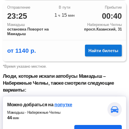
23:25
00:40
1
15
ч
мин
Мамадыш
Набережные Челны
остановка Поворот на
просп.Казанский, 31
Мамадыш
от
1140
р.
Найти билеты
*Время указано местное.
Люди, которые искали автобусы Мамадыш –
Набережные Челны, также смотрели следующие
варианты:
Можно добраться
на
попутке
Мамадыш
-
Набережные Челны
44
мин