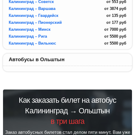
Калининград – Советск
от
553
руб
Калининград – Варшава
от
3874
руб
Калининград – Гвардейск
от
135
руб
Калининград – Пионерский
от
177
руб
Калининград – Минск
от
7000
руб
Калининград – Рига
от
5500
руб
Калининград – Вильнюс
от
5500
руб
Автобусы в Ольштын
Как заказать билет на автобус
Калининград → Ольштын
в три шага
Заказ автобусных билетов стал делом пяти минут. Вам уже