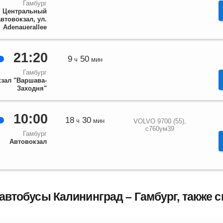
Гамбург
Центральный
автовокзал, ул.
Adenauerallee
21:20
9
50
ч
мин
Гамбург
зал "Варшава-
Заходня"
10:00
18
30
ч
мин
VOLVO 9700 (55),
с760ум39
Гамбург
Автовокзал
автобусы Калининград – Гамбург, также