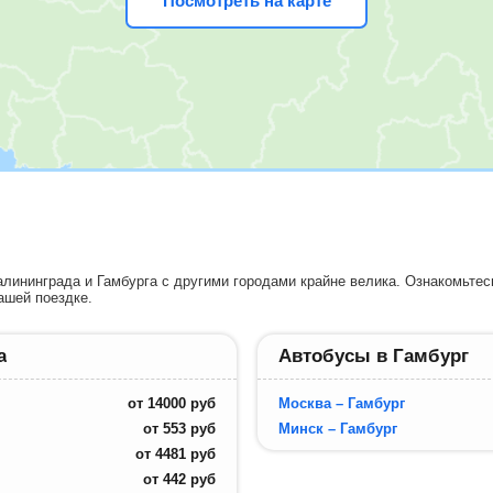
Посмотреть на карте
лининграда и Гамбурга с другими городами крайне велика. Ознакомьтес
ашей поездке.
а
Автобусы в Гамбург
от
14000
руб
Москва – Гамбург
от
553
руб
Минск – Гамбург
от
4481
руб
от
442
руб