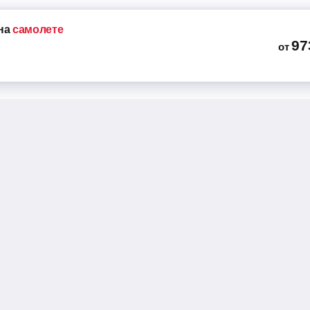
на
самолете
97
от