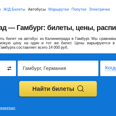
ы
Ж/Д Билеты
Автобусы
Маршрутки
Попутки
Электрички
ад — Гамбург: билеты, цены, расп
ь билет на автобус из Калининграда в Гамбург.
Мы сравнива
изкую цену на один и тот же билет. Цены варьируются в 
Гамбурга составляет всего
14 000
руб.
Когд
Найти билеты
ининград