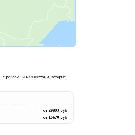
ь с рейсами и маршрутами, которые
от
29803
руб
от
15670
руб