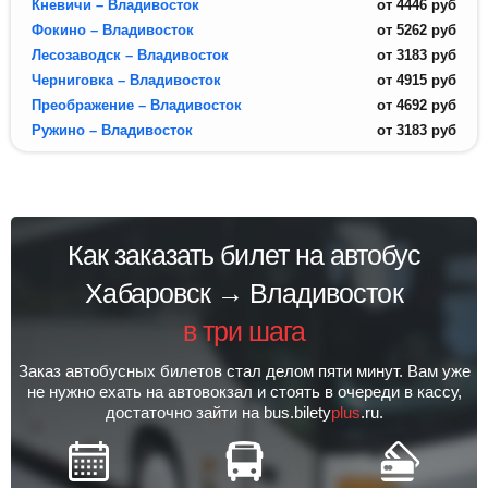
Кневичи – Владивосток
от
4446
руб
Фокино – Владивосток
от
5262
руб
Лесозаводск – Владивосток
от
3183
руб
Черниговка – Владивосток
от
4915
руб
Преображение – Владивосток
от
4692
руб
Ружино – Владивосток
от
3183
руб
Как заказать билет на автобус
Хабаровск → Владивосток
в три шага
Заказ автобусных билетов стал делом пяти минут. Вам уже
не нужно ехать на автовокзал и стоять в очереди в кассу,
достаточно зайти на bus.bilety
plus
.ru.