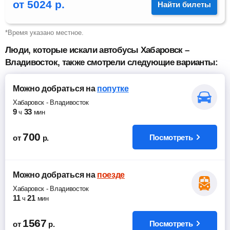
от
5024
р.
Найти билеты
*Время указано местное.
Люди, которые искали автобусы Хабаровск –
Владивосток, также смотрели следующие варианты:
Можно добраться
на
попутке
Хабаровск
-
Владивосток
9
33
ч
мин
700
Посмотреть
от
р.
Можно добраться
на
поезде
Хабаровск
-
Владивосток
11
21
ч
мин
1567
Посмотреть
от
р.