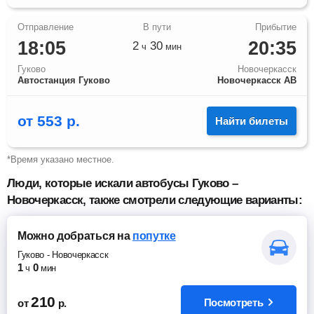
18:05
20:35
2
30
ч
мин
Гуково
Новочеркасск
Автостанция Гуково
Новочеркасск АВ
от
553
р.
Найти билеты
*Время указано местное.
Люди, которые искали автобусы Гуково –
Новочеркасск, также смотрели следующие варианты:
Можно добраться
на
попутке
Гуково
-
Новочеркасск
1
0
ч
мин
210
Посмотреть
от
р.