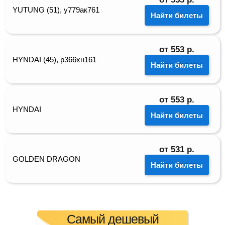
YUТUNG (51), у779ак761
Найти билеты
от
553
р.
HYNDAI (45), р366хн161
Найти билеты
от
553
р.
HYNDAI
Найти билеты
от
531
р.
GOLDEN DRAGON
Найти билеты
Самый дешевый