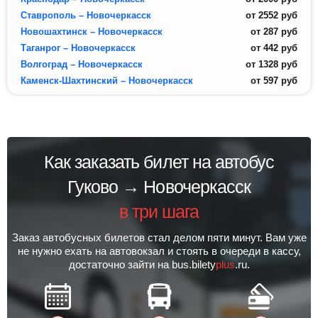
Ставрополь – Новочеркасск
от
2552
руб
Новошахтинск – Новочеркасск
от
287
руб
Таганрог – Новочеркасск
от
442
руб
Волгоград – Новочеркасск
от
1328
руб
Каменск-Шахтинский – Новочеркасск
от
597
руб
Как заказать билет на автобус
Гуково → Новочеркасск
в три шага
Заказ автобусных билетов стал делом пяти минут. Вам уже
не нужно ехать на автовокзал и стоять в очереди в кассу,
достаточно зайти на bus.bilety
plus
.ru.