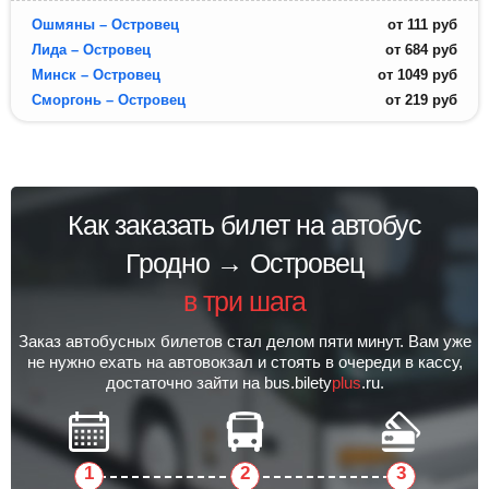
Ошмяны – Островец
от
111
руб
Лида – Островец
от
684
руб
Минск – Островец
от
1049
руб
Сморгонь – Островец
от
219
руб
Как заказать билет на автобус
Гродно → Островец
в три шага
Заказ автобусных билетов стал делом пяти минут. Вам уже
не нужно ехать на автовокзал и стоять в очереди в кассу,
достаточно зайти на bus.bilety
plus
.ru.