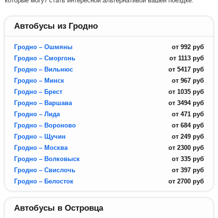
которые могут стать интересной альтернативой вашей поездке.
Автобусы из Гродно
Гродно – Ошмяны
от
992
руб
Гродно – Сморгонь
от
1113
руб
Гродно – Вильнюс
от
5417
руб
Гродно – Минск
от
967
руб
Гродно – Брест
от
1035
руб
Гродно – Варшава
от
3494
руб
Гродно – Лида
от
471
руб
Гродно – Вороново
от
684
руб
Гродно – Щучин
от
249
руб
Гродно – Москва
от
2300
руб
Гродно – Волковыск
от
335
руб
Гродно – Свислочь
от
397
руб
Гродно – Белосток
от
2700
руб
Автобусы в Островца