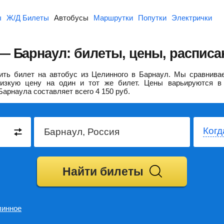
ы
Ж/Д Билеты
Автобусы
Маршрутки
Попутки
Электрички
— Барнаул: билеты, цены, расписа
ть билет на автобус из Целинного в Барнаул.
Мы сравнивае
изкую цену на один и тот же билет. Цены варьируются в 
Барнаула составляет всего
4 150
руб.
Когд
Найти билеты
линное