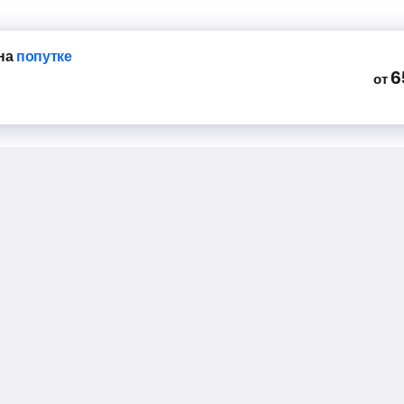
на
попутке
6
от