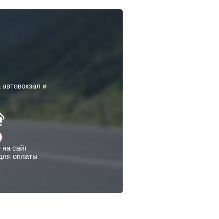
 автовокзал и
 на сайт
для оплаты