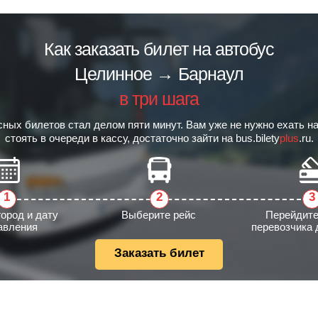
Как заказать билет на автобус
Целинное → Барнаул
в три шага
сных билетов стал делом пяти минут. Вам уже не нужно ехать на
стоять в очереди в кассу, достаточно зайти на bus.bilety
plus
.ru.
город и дату
Выберите рейс
Перейдите
авления
перевозчика 
Заказать билет