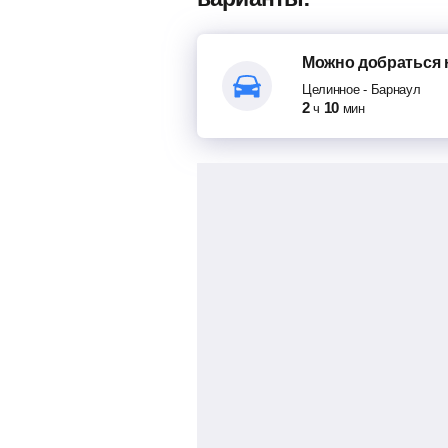
Можно добраться
Целинное
-
Барнаул
2
10
ч
мин