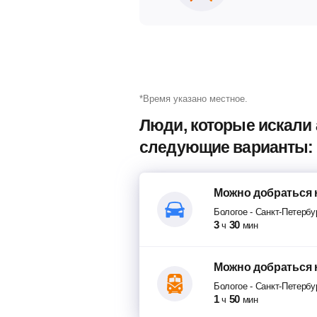
*Время указано местное.
Люди, которые искали 
следующие варианты:
Можно добраться
Бологое
-
Санкт-Петербу
3
30
ч
мин
Можно добраться
Бологое
-
Санкт-Петербу
1
50
ч
мин