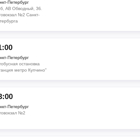
нкт-Петербург
б, АВ Обводный, 36.
товокзал №2 Санкт-
тербурга
1:00
нкт-Петербург
тобусная остановка
танция метро Купчино"
3:00
нкт-Петербург
товокзал №2