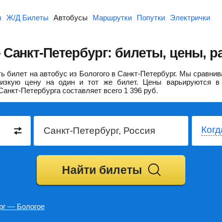
ы
Ж/Д Билеты
Автобусы
Маршрутки
Попутки
Электрички
Санкт-Петербург: билеты, цены, р
 билет на автобус из Бологого в Санкт-Петербург.
Мы сравнива
изкую цену на один и тот же билет. Цены варьируются в 
Санкт-Петербурга составляет всего
1 396
руб.
Когд
Найти билеты
рг — Бологое