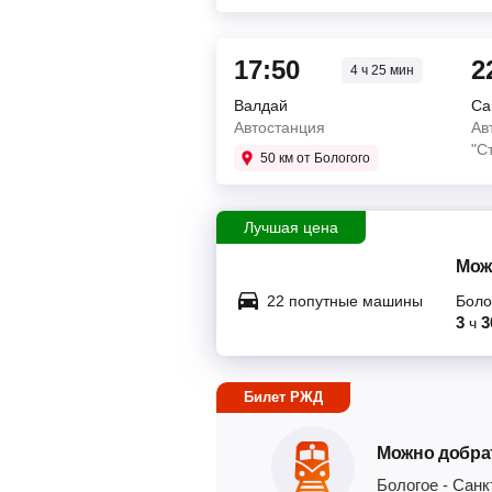
17:50
2
4 ч 25 мин
Валдай
Са
Автостанция
Ав
"С
50 км от Бологого
Лучшая цена
Мож
22 попутные машины
Боло
3
3
ч
Билет РЖД
Можно добра
Бологое
-
Санк