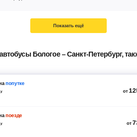
Показать ещё
автобусы Бологое – Санкт-Петербург, та
на
попутке
12
от
рг
на
поезде
7
от
рг