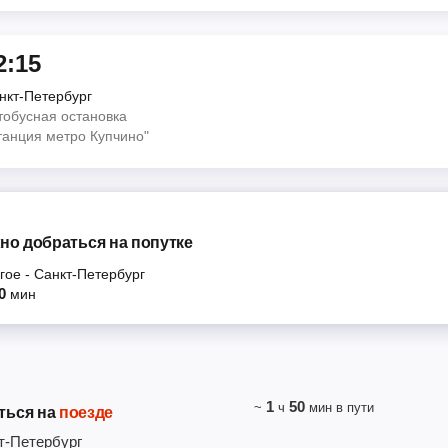
2:15
нкт-Петербург
тобусная остановка
танция метро Купчино"
но добраться на попутке
гое
-
Санкт-Петербург
0
мин
1
50
~
ч
мин
в пути
ться на
поезде
т-Петербург