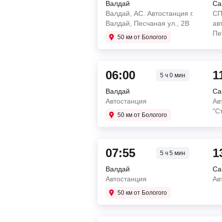
Валдай
Са
Валдай, АС. Автостанция г.
СП
Валдай, Песчаная ул., 2В
ав
Пе
50 км от Бологого
06:00
1
5 ч 0 мин
Валдай
Са
Автостанция
Ав
"С
50 км от Бологого
07:55
1
5 ч 5 мин
Валдай
Са
Автостанция
Ав
50 км от Бологого